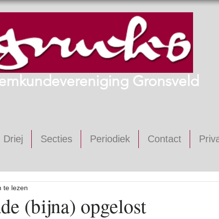
emkundevereniging Gronsveld
 Driej
Secties
Periodiek
Contact
Priv
 te lezen
de (bijna) opgelost