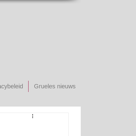
acybeleid
Grueles nieuws