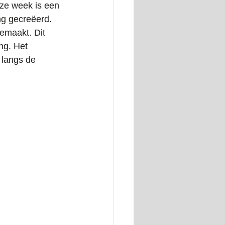
ze week is een 
ng gecreëerd. 
gemaakt. Dit 
ng. Het 
 langs de 