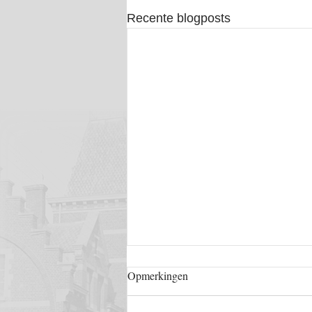
Recente blogposts
Opmerkingen