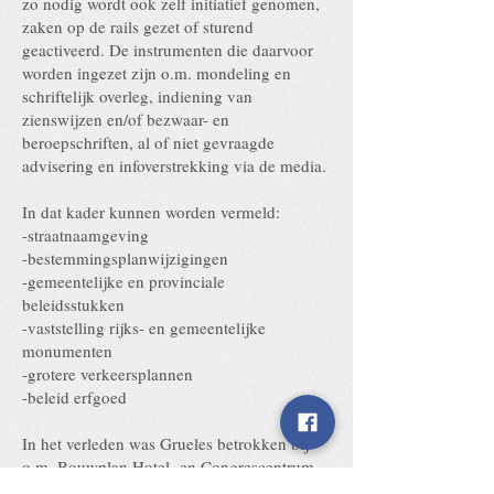
zo nodig wordt ook zelf initiatief genomen,
zaken op de rails gezet of sturend
geactiveerd. De instrumenten die daarvoor
worden ingezet zijn o.m. mondeling en
schriftelijk overleg, indiening van
zienswijzen en/of bezwaar- en
beroepschriften, al of niet gevraagde
advisering en infoverstrekking via de media.
In dat kader kunnen worden vermeld:
-straatnaamgeving
-bestemmingsplanwijzigingen
-gemeentelijke en provinciale
beleidsstukken
-vaststelling rijks- en gemeentelijke
monumenten
-grotere verkeersplannen
-beleid erfgoed
In het verleden was Grueles betrokken bij
o.m. Bouwplan Hotel- en Congrescentrum
in Europapark, voorbereiding van diverse