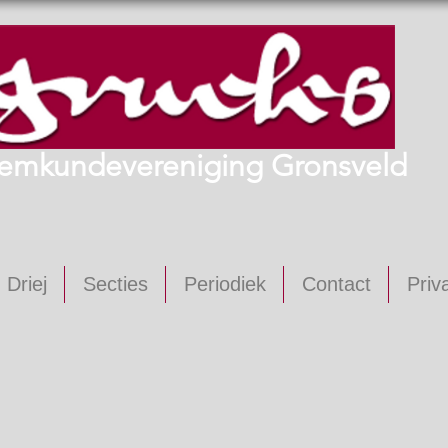
emkundevereniging Gronsveld
 Driej
Secties
Periodiek
Contact
Priv