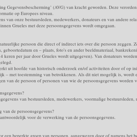
ing Gegevensbescherming’ (AVG) van kracht geworden. Deze verorden
ormatie op Europees niveau.
ns van onze bestuursleden, medewerkers, donateurs en van andere relat
 binnen Grueles met deze persoonsgegevens wordt omgegaan.
atuurlijke persoon die direct of indirect iets over die persoon zeggen.
s, geboortedatum en – plaats, foto’s en ander beeldmateriaal, bankrek
 4 keren per jaar door Grueles wordt uitgegeven). Van donateurs worden
elegd.
 uit hoofde van historisch onderzoek en/of activiteiten door of op init
k – met toestemming van betrokkenen. Als dit niet mogelijk is, wordt
gen van de persoon of personen van wie de persoonsgegevens worden v
onsgegevens?
sgegevens van bestuursleden, medewerkers, voormalige bestuursleden,
ng van de persoonsgegevens?
erantwoordelijk voor de verwerking van de persoonsgegevens.
 een beperkte groep van personen, aangewezen door of namens het best