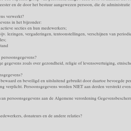
eester en de door het bestuur aangewezen persoon, die de administratie
ens verwerkt?
evens in het bijzonder:
 actieve secties en hun medewerkers;
ijv. lezingen, vergaderingen, tentoonstellingen, verschijnen van period
les;
stand
e persoonsgegevens?
 gegevens zoals over gezondheid, religie of levensovertuiging, etnisch
onsgegevens?
bewaard en beveiligd en uitsluitend gebruikt door daartoe bevoegde p
ng verplicht. Persoonsgegevens worden NIET aan derden verstrekt evena
en van persoonsgegevens aan de Algemene verordening Gegevensbesche
edewerkers, donateurs en de andere relaties?