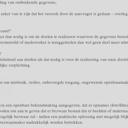
lling van ontbrekende gegevens;
 zeker van te zijn dat het verzoek door de aanvrager is gedaan – overl
waard?
ger dan nodig is om de doelen te realiseren waarvoor de gegevens benodi
 bestuurslid of medewerker is teruggetreden dan wel geen deel meer uitm
?
sluitend aan derden als dat nodig is voor de realisering van onze doelst
ijke verplichting.
en om misbruik, verlies, onbevoegde toegang, ongewenste openbaarmak
f via een openbare bekendmaking aangegeven, dat er opnames (foto/film
oden om aan te geven dat er bezwaar bestaat dat er beelden of materia
rgelijk bezwaar zal - indien een praktische oplossing niet mogelijk blijk
 bezwaarmaker nadrukkelijk worden betrokken.