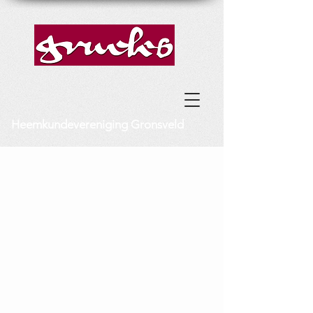
Heemkundevereniging Gronsveld