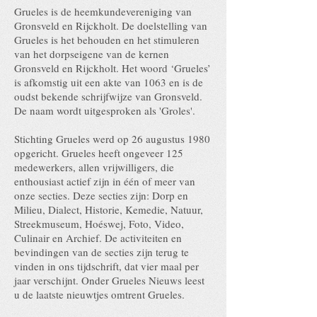
Grueles is de heemkundevereniging van
Gronsveld en Rijckholt. De doelstelling van
Grueles is het behouden en het stimuleren
van het dorpseigene van de kernen
Gronsveld en Rijckholt. Het woord ‘Grueles’
is afkomstig uit een akte van 1063 en is de
oudst bekende schrijfwijze van Gronsveld.
De naam wordt uitgesproken als 'Groles'.
Stichting Grueles werd op 26 augustus 1980
opgericht. Grueles heeft ongeveer 125
medewerkers, allen vrijwilligers, die
enthousiast actief zijn in één of meer van
onze secties. Deze secties zijn: Dorp en
Milieu, Dialect, Historie, Kemedie, Natuur,
Streekmuseum, Hoéswej, Foto, Video,
Culinair en Archief. De activiteiten en
bevindingen van de secties zijn terug te
vinden in ons tijdschrift, dat vier maal per
jaar verschijnt. Onder Grueles Nieuws leest
u de laatste nieuwtjes omtrent Grueles.