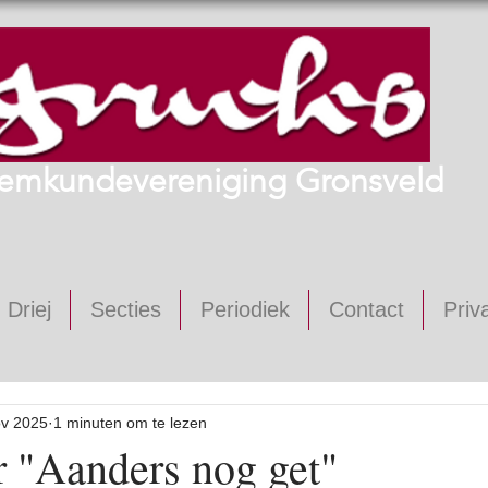
emkundevereniging Gronsveld
 Driej
Secties
Periodiek
Contact
Priv
ov 2025
1 minuten om te lezen
r "Aanders nog get"