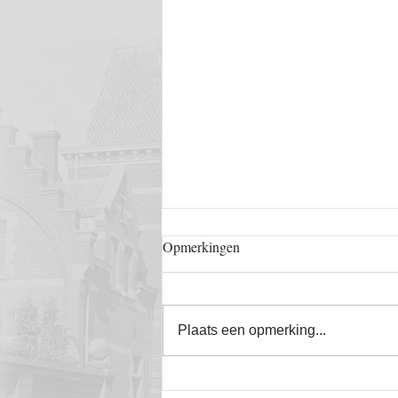
Opmerkingen
Plaats een opmerking...
We gaan weer van start.