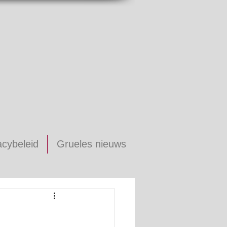
acybeleid
Grueles nieuws