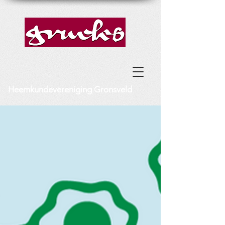
Heemkundevereniging Gronsveld