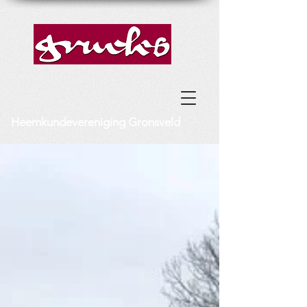
Heemkundevereniging Gronsveld