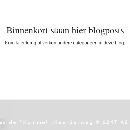
Binnenkort staan hier blogposts
Kom later terug of verken andere categorieën in deze blog.
es de "Kômmel":Keerderweg 9 6247 AS