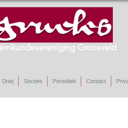
emkundevereniging Gronsveld
 Driej
Secties
Periodiek
Contact
Priv