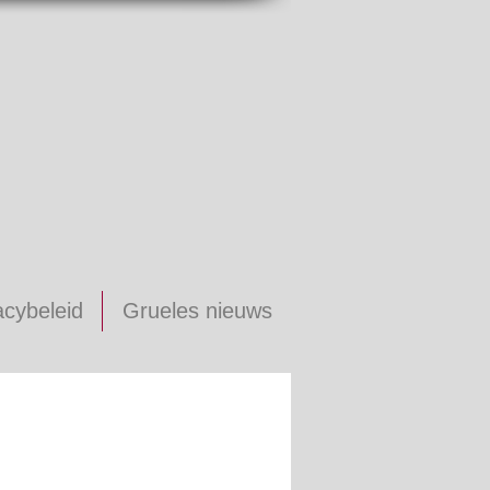
acybeleid
Grueles nieuws